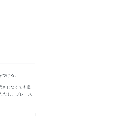
をつける。
示させなくても良
ただし、プレース