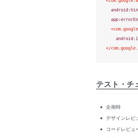
<
com.google.a
android:hin
app:errorEn
<
com.google
android:i
</
com.google.
テスト・チ
企画時
デザインレビ
コードレビュ