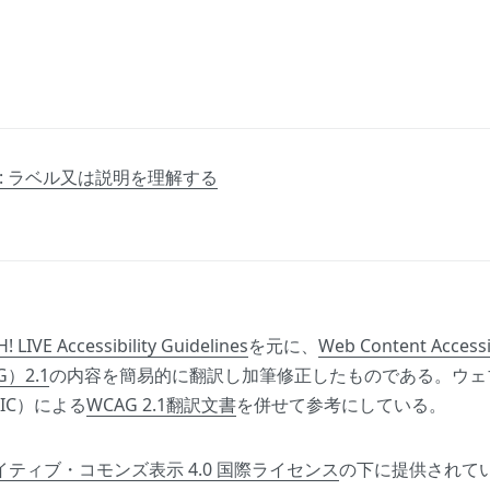
.2: ラベル又は説明を理解する
! LIVE Accessibility Guidelines
を元に、
Web Content Accessib
G）2.1
の内容を簡易的に翻訳し加筆修正したものである。ウェ
IC）による
WCAG 2.1翻訳文書
を併せて参考にしている。
イティブ・コモンズ表示 4.0 国際ライセンス
の下に提供されて