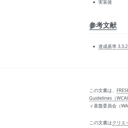
実装後
参考文献
達成基準 3.3
この文書は、
FRESH
Guidelines（WCA
ィ基盤委員会（WA
この文書は
クリエ