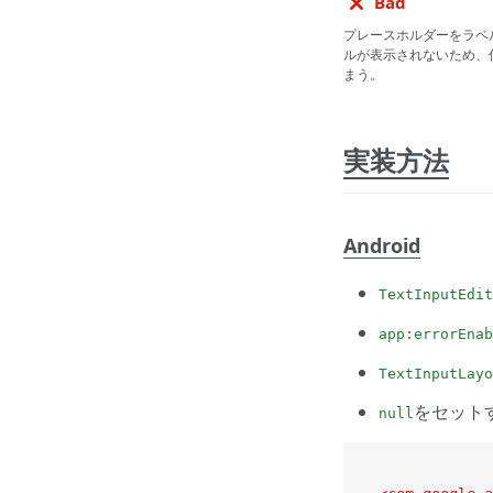
Bad
プレースホルダーをラベ
ルが表示されないため、
まう。
実装方法
Android
TextInputEdit
app:errorEna
TextInputLayo
をセット
null