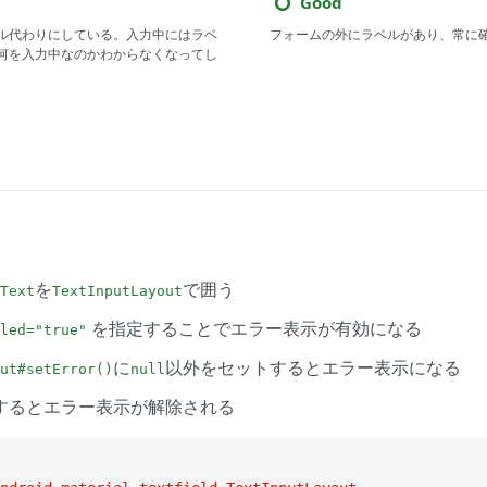
Good
ル代わりにしている。入力中にはラベ
フォームの外にラベルがあり、常に
何を入力中なのかわからなくなってし
を
で囲う
Text
TextInputLayout
を指定することでエラー表示が有効になる
bled="true"
に
以外をセットするとエラー表示になる
ut#setError()
null
するとエラー表示が解除される