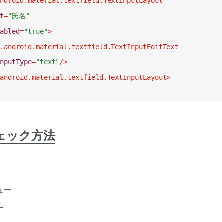
ndroid.material.textfield.TextInputLayout
t
=
"氏名"
abled
=
"true"
>
.android.material.textfield.TextInputEditText
nputType
=
"text"
/>
android.material.textfield.TextInputLayout
>
ェック方法
ュー
ー